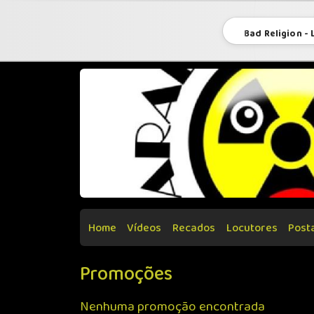
Bad Religion - 
Home
Vídeos
Recados
Locutores
Post
Promoções
Nenhuma promoção encontrada