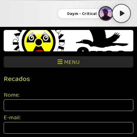
Daym - Critical
MENU
Recados
Nome:
E-mail: